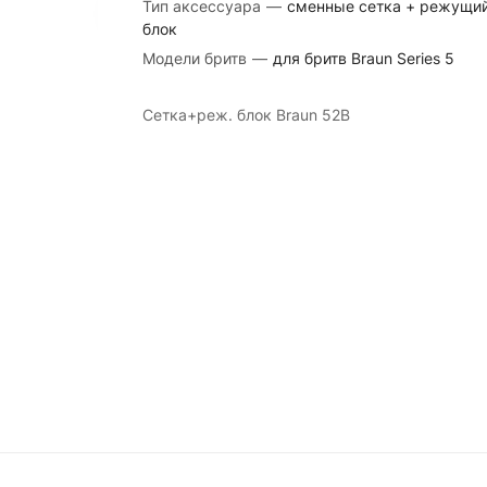
Тип аксессуара
—
сменные сетка + режущи
блок
Модели бритв
—
для бритв Braun Series 5
Сетка+реж. блок Braun 52B