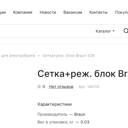
ции
Компания
Новости
Вакансии
Контакты
Покуп
Каталог
для электробритв
Сетка+реж. блок Braun 52B
Сетка+реж. блок Br
0
Нет отзывов
Арт.
140113
Характеристики
Производитель
—
Braun
Вес в упаковке, кг
—
0.03