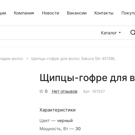
ции
Компания
Новости
Вакансии
Контакты
Покуп
Каталог
ладки волос
Щипцы-гофре для волос Sakura SA-4515BL
Щипцы-гофре для в
0
Нет отзывов
Арт.
161557
Характеристики
Цвет
—
черный
Мощность, Вт
—
30