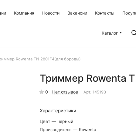
ции
Компания
Новости
Вакансии
Контакты
Покуп
Каталог
риммер Rowenta TN 2801F4(для бороды)
Триммер Rowenta T
0
Нет отзывов
Арт.
145193
Характеристики
Цвет
—
черный
Производитель
—
Rowenta