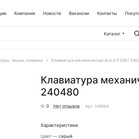
ции
Компания
Новости
Вакансии
Контакты
Покуп
Каталог
туры, мыши, коврики
Клавиатура механическая AULA F2067 240
Клавиатура механи
240480
0
Нет отзывов
Арт.
149864
Характеристики
Цвет
—
серый