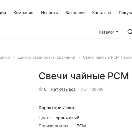
ции
Компания
Новости
Вакансии
Контакты
Покуп
Каталог
Декор
Декор, сервировка, хранение
Свечи чайные РСМ Перси
Свечи чайные РСМ 
0
Нет отзывов
Арт.
162069
Характеристики
Цвет
—
оранжевый
Производитель
—
РСМ