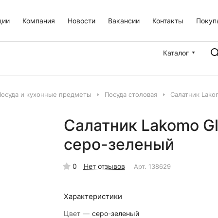
ции
Компания
Новости
Вакансии
Контакты
Покуп
Каталог
Посуда и кухонные предметы
Посуда столовая
Салатник Lako
Салатник Lakomo Gl
серо-зеленый
0
Нет отзывов
Арт.
138629
Характеристики
Цвет
—
серо-зеленый