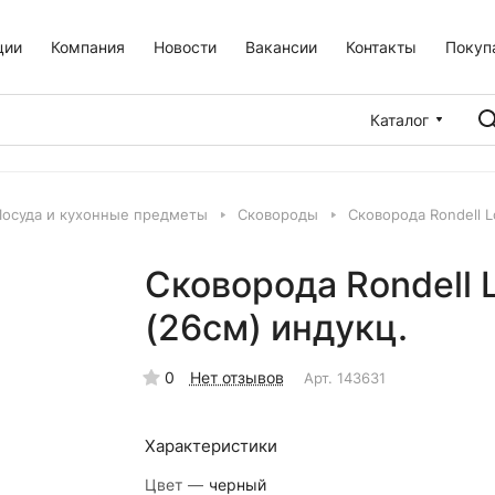
ции
Компания
Новости
Вакансии
Контакты
Покуп
Каталог
Посуда и кухонные предметы
Сковороды
Сковорода Rondell L
Сковорода Rondell L
(26см) индукц.
0
Нет отзывов
Арт.
143631
Характеристики
Цвет
—
черный