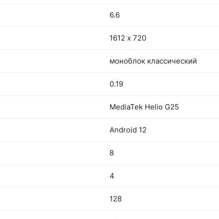
6.6
1612 х 720
моноблок классический
0.19
MediaTek Helio G25
Android 12
8
4
128