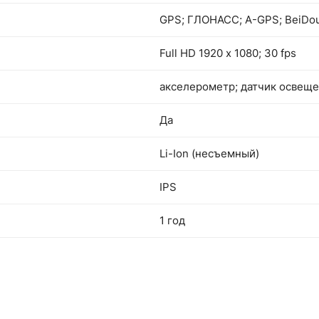
GPS; ГЛОНАСС; А-GPS; BeiDo
Full HD 1920 х 1080; 30 fps
акселерометр; датчик освеще
Да
Li-Ion (несъемный)
IPS
1 год