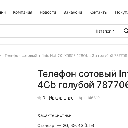
ции
Компания
Новости
Вакансии
Контакты
Покуп
Каталог
Телефон сотовый Infinix Hot 20i X665E 128Gb 4Gb голубой 787706
Телефон сотовый Inf
4Gb голубой 78770
0
Нет отзывов
Арт.
146319
Характеристики
Стандарт
—
2G; 3G; 4G (LTE)