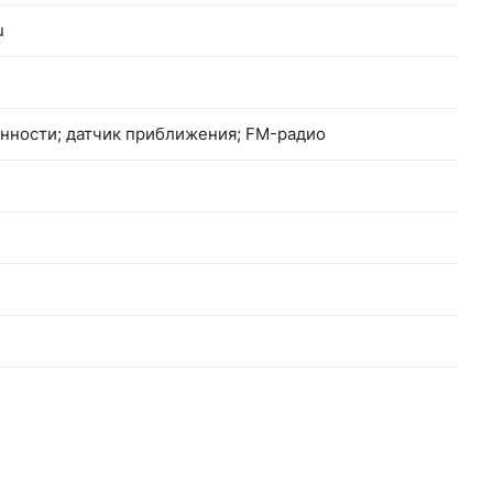
u
нности; датчик приближения; FM-радио