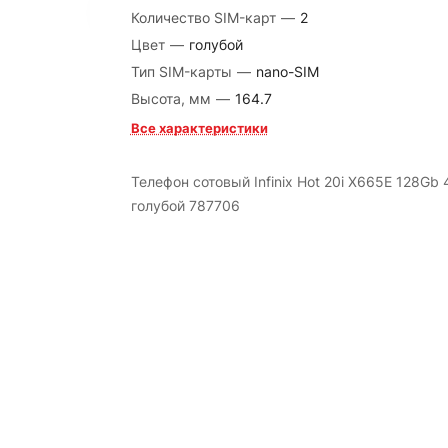
Количество SIM-карт
—
2
Цвет
—
голубой
Тип SIM-карты
—
nano-SIM
Высота, мм
—
164.7
Все характеристики
Телефон сотовый Infinix Hot 20i X665E 128Gb
голубой 787706