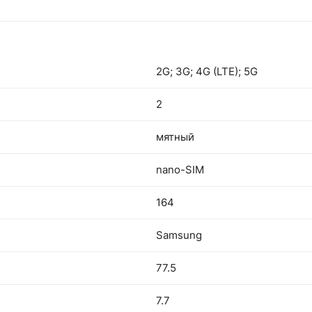
2G; 3G; 4G (LTE); 5G
2
мятный
nano-SIM
164
Samsung
77.5
7.7