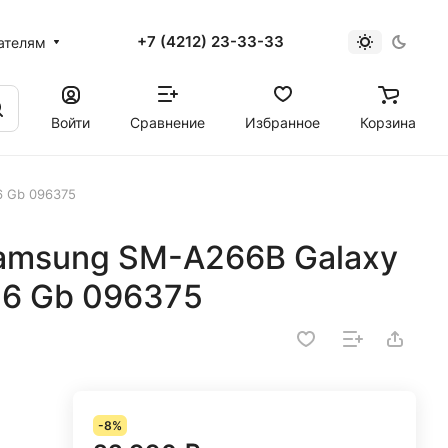
+7 (4212) 23-33-33
ателям
Войти
Сравнение
Избранное
Корзина
6 Gb 096375
amsung SM-A266B Galaxy
 6 Gb 096375
-8%