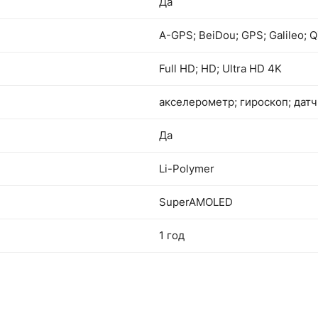
Да
A-GPS; BeiDou; GPS; Galileo;
Full HD; HD; Ultra HD 4K
акселерометр; гироскоп; дат
Да
Li-Polymer
SuperAMOLED
1 год