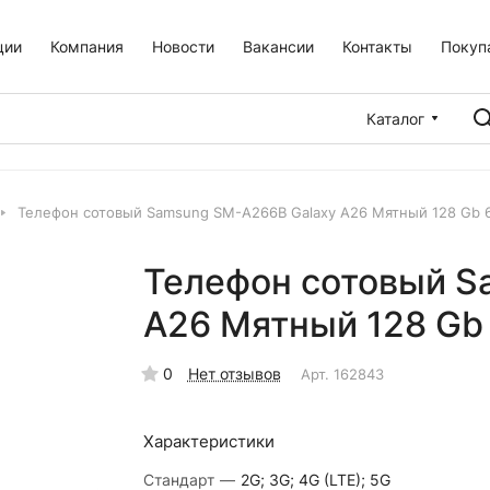
ции
Компания
Новости
Вакансии
Контакты
Покуп
Каталог
Телефон сотовый Samsung SM-A266B Galaxy A26 Мятный 128 Gb 
Телефон сотовый S
A26 Мятный 128 Gb
0
Нет отзывов
Арт.
162843
Характеристики
Стандарт
—
2G; 3G; 4G (LTE); 5G