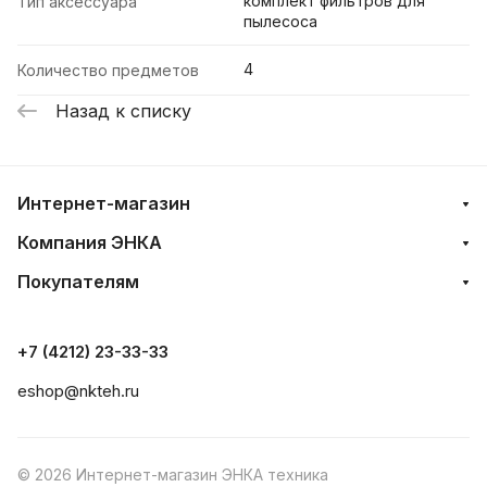
комплект фильтров для
Тип аксессуара
пылесоса
4
Количество предметов
Назад к списку
Интернет-магазин
Компания ЭНКА
Покупателям
Мы используем файлы cookie, разработанные
нашими специалистами и третьими лицами, для
+7 (4212) 23-33-33
анализа событий на нашем веб-сайте, что позволяет
нам улучшать взаимодействие с пользователями и
eshop@nkteh.ru
обслуживание. Продолжая просмотр страниц
нашего сайта, вы принимаете условия его
использования. Более подробные сведения
© 2026 Интернет-магазин ЭНКА техника
смотрите в нашей Политике в отношении
файлов