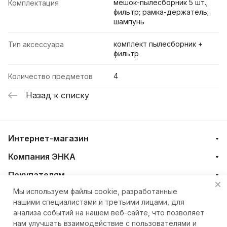
мешок-пылесборник 5 шт.;
Комплектация
фильтр; рамка-держатель;
шампунь
комплект пылесборник +
Тип аксессуара
фильтр
4
Количество предметов
Назад к списку
Интернет-магазин
Компания ЭНКА
Покупателям
Мы используем файлы cookie, разработанные
нашими специалистами и третьими лицами, для
+7 (4212) 23-33-33
анализа событий на нашем веб-сайте, что позволяет
нам улучшать взаимодействие с пользователями и
eshop@nkteh.ru