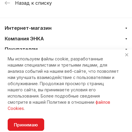
Назад к списку
Интернет-магазин
Компания ЭНКА
Покупателям
Мы используем файлы cookie, разработанные
нашими специалистами и третьими лицами, для
+7 (4212) 23-33-33
анализа событий на нашем веб-сайте, что позволяет
нам улучшать взаимодействие с пользователями и
eshop@nkteh.ru
обслуживание. Продолжая просмотр страниц
нашего сайта, вы принимаете условия его
использования. Более подробные сведения
© 2026 Интернет-магазин ЭНКА техника
смотрите в нашей Политике в отношении
файлов
Cookies
.
Принимаю
Согласие на обработку персональных данных
В корзину