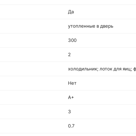
Да
утопленные в дверь
300
2
холодильник; лоток для яиц; 
Нет
A+
3
0.7