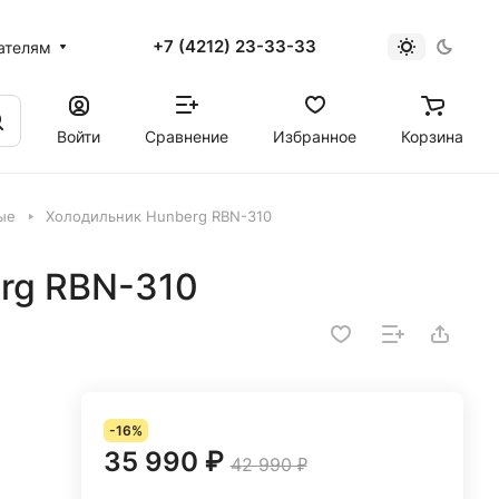
+7 (4212) 23-33-33
ателям
Войти
Сравнение
Избранное
Корзина
ые
Холодильник Hunberg RBN-310
rg RBN-310
-16%
35 990 ₽
42 990 ₽