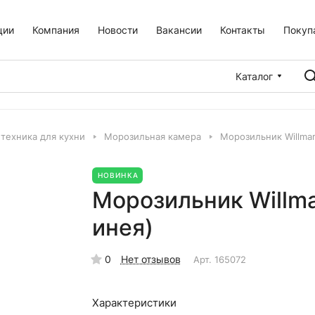
ции
Компания
Новости
Вакансии
Контакты
Покуп
Каталог
техника для кухни
Морозильная камера
Морозильник Willma
НОВИНКА
Морозильник Willm
инея)
0
Нет отзывов
Арт.
165072
Характеристики