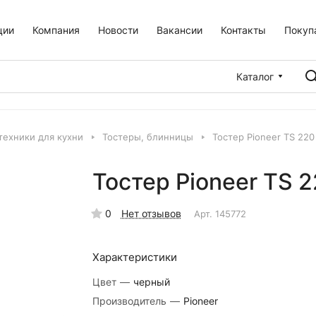
ции
Компания
Новости
Вакансии
Контакты
Покуп
Каталог
техники для кухни
Тостеры, блинницы
Тостер Pioneer TS 220
Тостер Pioneer TS 
0
Нет отзывов
Арт.
145772
Характеристики
Цвет
—
черный
Производитель
—
Pioneer