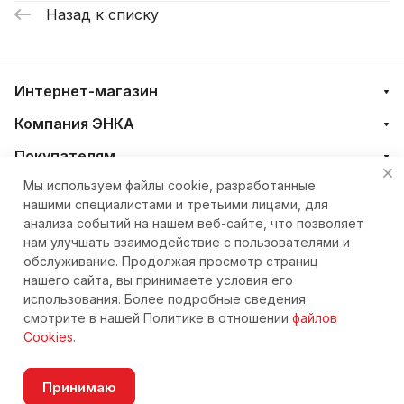
Назад к списку
Интернет-магазин
Компания ЭНКА
Покупателям
Мы используем файлы cookie, разработанные
нашими специалистами и третьими лицами, для
+7 (4212) 23-33-33
анализа событий на нашем веб-сайте, что позволяет
нам улучшать взаимодействие с пользователями и
eshop@nkteh.ru
обслуживание. Продолжая просмотр страниц
нашего сайта, вы принимаете условия его
использования. Более подробные сведения
© 2026 Интернет-магазин ЭНКА техника
смотрите в нашей Политике в отношении
файлов
Cookies
.
Принимаю
Согласие на обработку персональных данных