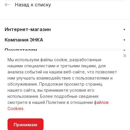
Назад к списку
Интернет-магазин
Компания ЭНКА
Покупателям
Мы используем файлы cookie, разработанные
нашими специалистами и третьими лицами, для
+7 (4212) 23-33-33
анализа событий на нашем веб-сайте, что позволяет
нам улучшать взаимодействие с пользователями и
eshop@nkteh.ru
обслуживание. Продолжая просмотр страниц
нашего сайта, вы принимаете условия его
использования. Более подробные сведения
© 2026 Интернет-магазин ЭНКА техника
смотрите в нашей Политике в отношении
файлов
Cookies
.
Принимаю
Согласие на обработку персональных данных