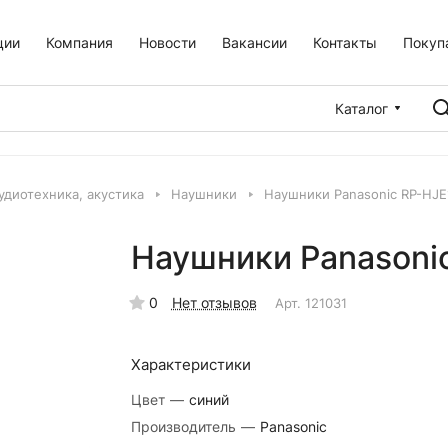
ции
Компания
Новости
Вакансии
Контакты
Покуп
Каталог
удиотехника, акустика
Наушники
Наушники Panasonic RP-HJE
Наушники Panasonic
0
Нет отзывов
Арт.
121031
Характеристики
Цвет
—
синий
Производитель
—
Panasonic