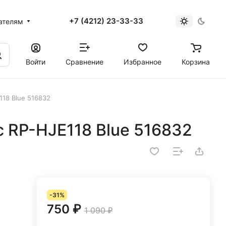
+7 (4212) 23-33-33
ателям
Войти
Сравнение
Избранное
Корзина
118 Blue 516832
 RP-HJE118 Blue 516832
-31%
750 ₽
1 090 ₽