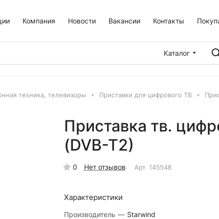
ции
Компания
Новости
Вакансии
Контакты
Покуп
Каталог
онная техника, телевизоры
Приставки для цифрового ТВ
Прис
Приставка тв. цифр
(DVB-T2)
0
Нет отзывов
Арт.
145548
Характеристики
Производитель
—
Starwind