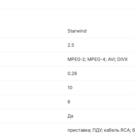
Starwind
2.5
MPEG-2; MPEG-4; AVI; DIVX
0.28
10
6
Да
приставка; ПДУ; кабель RCA; б