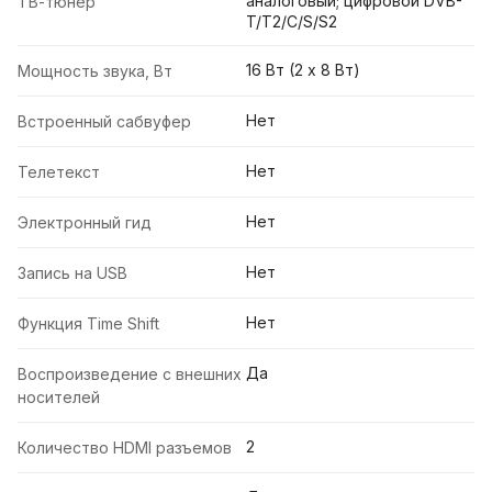
аналоговый; цифровой DVB-
ТВ-тюнер
T/T2/C/S/S2
16 Вт (2 х 8 Вт)
Мощность звука, Вт
Нет
Встроенный сабвуфер
Нет
Телетекст
Нет
Электронный гид
Нет
Запись на USB
Нет
Функция Time Shift
Да
Воспроизведение с внешних
носителей
2
Количество HDMI разъемов