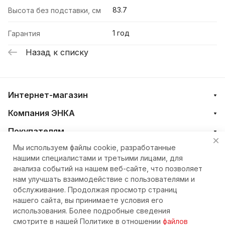
83.7
Высота без подставки, см
1 год
Гарантия
Назад к списку
Интернет-магазин
Компания ЭНКА
Покупателям
Мы используем файлы cookie, разработанные
нашими специалистами и третьими лицами, для
+7 (4212) 23-33-33
анализа событий на нашем веб-сайте, что позволяет
нам улучшать взаимодействие с пользователями и
eshop@nkteh.ru
обслуживание. Продолжая просмотр страниц
нашего сайта, вы принимаете условия его
использования. Более подробные сведения
© 2026 Интернет-магазин ЭНКА техника
смотрите в нашей Политике в отношении
файлов