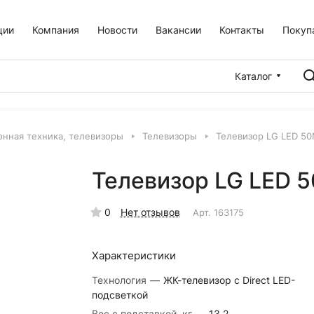
ции
Компания
Новости
Вакансии
Контакты
Покуп
Каталог
онная техника, телевизоры
Телевизоры
Телевизор LG LED 50
Телевизор LG LED 
0
Нет отзывов
Арт.
163175
Характеристики
Технология
—
ЖК-телевизор с Direct LED-
подсветкой
Вес с подставкой, кг
—
13.2