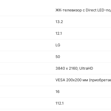
ЖК-телевизор с Direct LED-п
13.2
12.1
LG
50
3840 х 2160; UltraHD
VESA 200х200 мм (приобретае
16
112.1