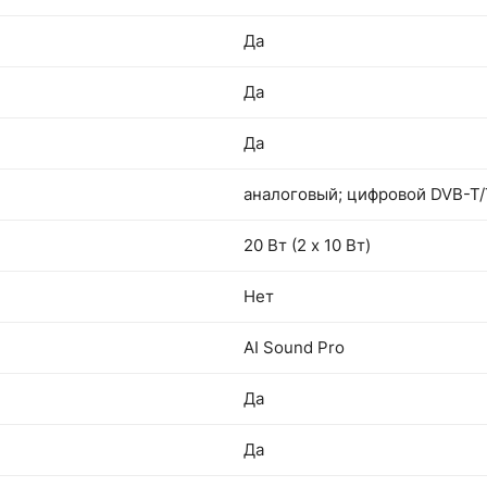
Да
Да
Да
аналоговый; цифровой DVB-T/
20 Вт (2 х 10 Вт)
Нет
AI Sound Pro
Да
Да