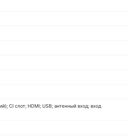
ий); СI слот; HDMI; USB; антенный вход; вход