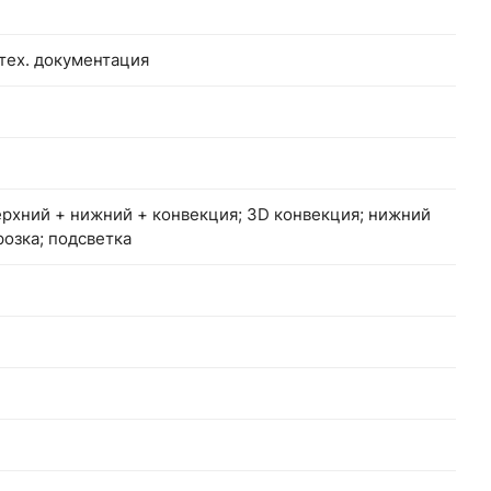
 тех. документация
ерхний + нижний + конвекция; 3D конвекция; нижний
розка; подсветка