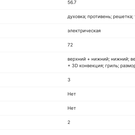
56.7
духовка; противень; решетка;
электрическая
72
верхний + нижний; нижний; в
+ 3D конвекция; гриль; размо
3
Нет
Нет
2