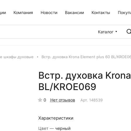
ции
Компания
Новости
Вакансии
Контакты
Покуп
Каталог
е шкафы духовые
Встр. духовка Krona Element plus 60 BL/KROE0
Встр. духовка Krona
BL/KROE069
0
Нет отзывов
Арт.
148539
Характеристики
Цвет
—
черный