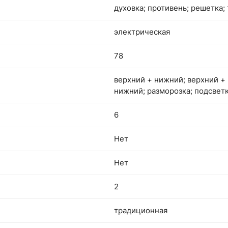
духовка; противень; решетка;
электрическая
78
верхний + нижний; верхний + 
нижний; разморозка; подсвет
6
Нет
Нет
2
традиционная