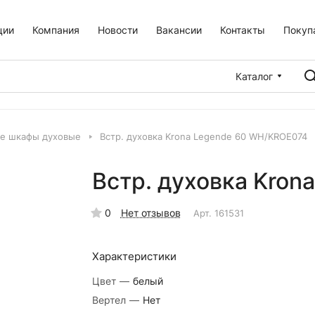
ции
Компания
Новости
Вакансии
Контакты
Покуп
Каталог
е шкафы духовые
Встр. духовка Krona Legende 60 WH/KROE074
Встр. духовка Kro
0
Нет отзывов
Арт.
161531
Характеристики
Цвет
—
белый
Вертел
—
Нет