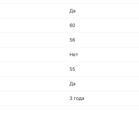
Да
60
56
Нет
55
Да
3 года