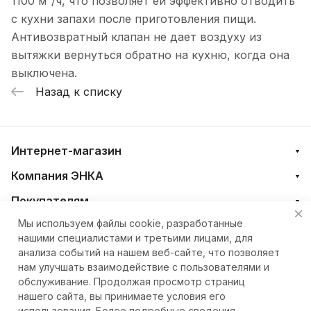
1100 м³/ч, что позволяет ей эффективно отводить
с кухни запахи после приготовления пищи.
Антивозвратный клапан не дает воздуху из
вытяжки вернуться обратно на кухню, когда она
выключена.
Назад к списку
Интернет-магазин
Компания ЭНКА
Покупателям
Мы используем файлы cookie, разработанные
нашими специалистами и третьими лицами, для
+7 (4212) 23-33-33
анализа событий на нашем веб-сайте, что позволяет
нам улучшать взаимодействие с пользователями и
eshop@nkteh.ru
обслуживание. Продолжая просмотр страниц
нашего сайта, вы принимаете условия его
использования. Более подробные сведения