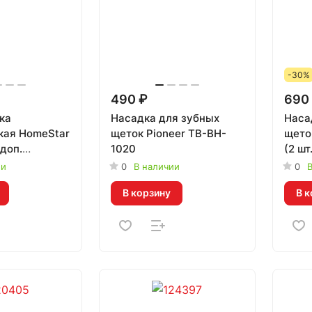
-30%
490 ₽
690
ка
Насадка для зубных
Наса
кая HomeStar
щеток Pioneer TB-BH-
щето
доп.
1020
(2 шт.
зеленая
ии
0
В наличии
0
В
В корзину
В к