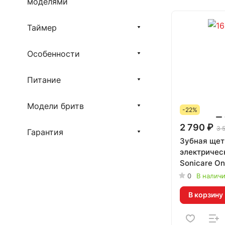
моделями
Таймер
Особенности
Питание
Модели бритв
-22%
2 790 ₽
3 
Гарантия
Зубная щет
электрическ
Sonicare O
белый
0
В налич
В корзину