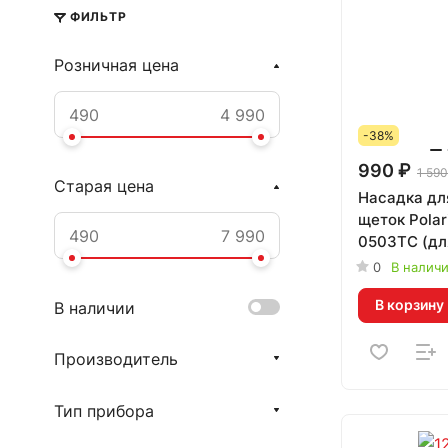
ФИЛЬТР
Розничная цена
-38%
990 ₽
1 590
Старая цена
Насадка дл
щеток Polar
0503TC (дл
PETB 0503T
0
В налич
В корзину
В наличии
Производитель
Тип прибора