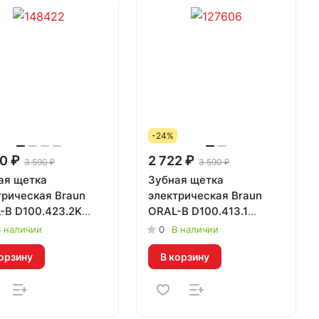
-24%
0 ₽
2 722 ₽
3 590 ₽
3 590 ₽
ая щетка
Зубная щетка
трическая Braun
электрическая Braun
-B D100.423.2K
ORAL-B D100.413.1
241317
белый Vitality 100
 наличии
0
В наличии
CrossAction
орзину
В корзину
201083/199441