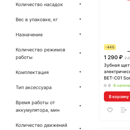
Количество насадок
Вес в упаковке, кг
Назначение
-44%
Количество режимов
работы
1 290 ₽
2 2
Зубная щет
электрическ
Комплектация
BET-C01 Son
Toothbrush
0
В налич
Тип аксессуара
В корзину
Время работы от
аккумулятора, мин
Количество движений