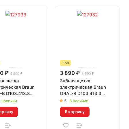
-15%
0 ₽
3 890 ₽
4 590 ₽
4 590 ₽
ая щетка
Зубная щетка
трическая Braun
электрическая Braun
-B D103.413.3
ORAL-B D103.413.3
евый Vitality Pro
черный Vitality Pro
 наличии
5
В наличии
25/427001
172844
орзину
В корзину