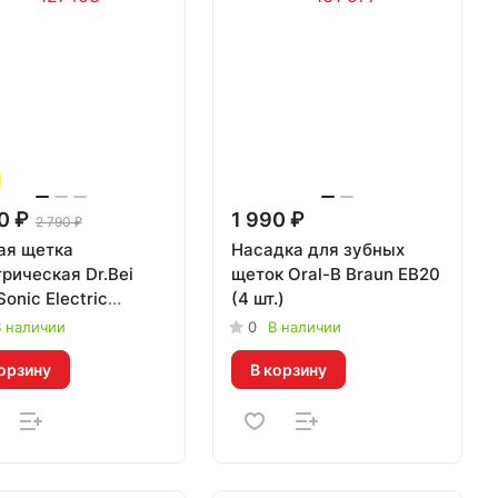
0 ₽
1 990 ₽
2 790 ₽
ая щетка
Насадка для зубных
рическая Dr.Bei
щеток Oral-B Braun EB20
Sonic Electric
(4 шт.)
hbrush K5/912084
 наличии
0
В наличии
ская)
орзину
В корзину