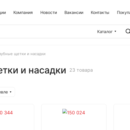
ции
Компания
Новости
Вакансии
Контакты
Покуп
Каталог
зубные щетки и насадки
тки и насадки
23 товара
евле