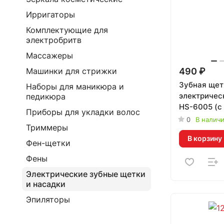
Ирригаторы
Комплектующие для
электробритв
Массажеры
490 ₽
Машинки для стрижки
Зубная щет
Наборы для маникюра и
электричес
педикюра
HS-6005 (с 
Приборы для укладки волос
насадкой) 
0
В налич
Триммеры
В корзину
Фен-щетки
Фены
Электрические зубные щетки
и насадки
Эпиляторы