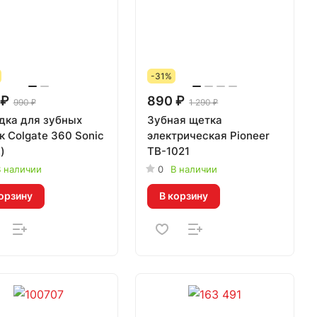
-31%
 ₽
890 ₽
990 ₽
1 290 ₽
дка для зубных
Зубная щетка
к Colgate 360 Sonic
электрическая Pioneer
)
TB-1021
 наличии
0
В наличии
орзину
В корзину