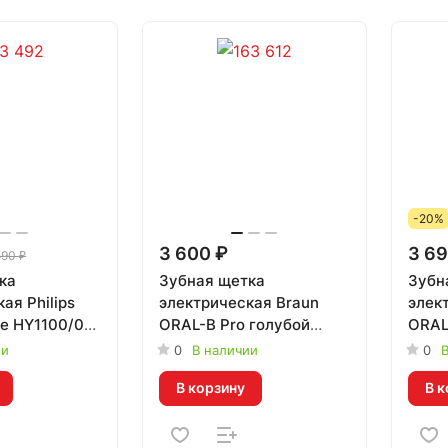
-20%
3 600 ₽
3 69
590 ₽
ка
Зубная щетка
Зубн
ая Philips
электрическая Braun
элек
ne HY1100/03
ORAL-B Pro голубой
ORAL
518031
сирен
ии
0
В наличии
0
В
4270
В корзину
В к