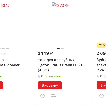
-25%
2 149 ₽
2 69
90 ₽
ка
Насадка для зубных
Зубн
кая Pioneer
щеток Oral-B Braun EB50
элек
(4 шт.)
ORAL
Kids 
ии
0
В наличии
0
В
В корзину
В к