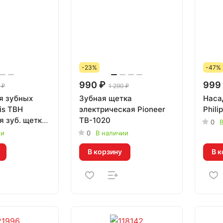
-23%
-47%
990 ₽
999
 ₽
1 290 ₽
я зубных
Зубная щетка
Наса
is TBH
электрическая Pioneer
Phili
я зуб. щетки
TB-1020
0
В
C 2 шт.)
ии
0
В наличии
В корзину
В к