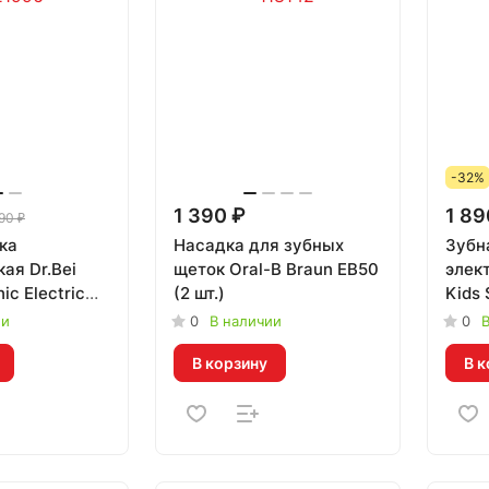
-32%
1 390 ₽
1 89
90 ₽
ка
Насадка для зубных
Зубн
ая Dr.Bei
щеток Oral-B Braun EB50
элект
ic Electric
(2 шт.)
Kids 
 913135
Toot
ии
0
В наличии
0
В
(дет
В корзину
В к