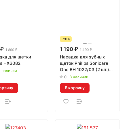
-20%
 ₽
1 190 ₽
1 890 ₽
1 490 ₽
дка для щетки
Насадка для зубных
ps HX6082
щеток Philips Sonicare
One BH 1022/03 (2 шт.)
 наличии
белый
0
В наличии
орзину
В корзину