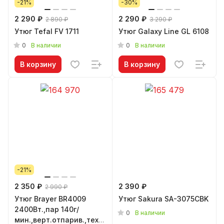
-21%
-30%
2 290 ₽
2 290 ₽
2 890 ₽
3 290 ₽
Утюг Tefal FV 1711
Утюг Galaxy Line GL 6108
0
0
В наличии
В наличии
В корзину
В корзину
-21%
2 350 ₽
2 390 ₽
2 990 ₽
Утюг Brayer BR4009
Утюг Sakura SA-3075CBK
2400Вт.,пар 140г/
0
В наличии
мин.,верт.отпарив.,технология