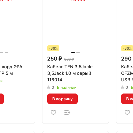
-36%
-36%
250 ₽
290
390 ₽
ч корд ЭРА
Кабель TFN 3,5Jack-
Кабе
TP 5 м
3,5Jack 1.0 м серый
CFZM
116014
USB 
ии
1887
0
В наличии
0
В
В корзину
В к