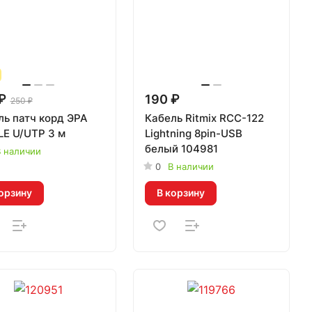
₽
190 ₽
250 ₽
ль патч корд ЭРА
Кабель Ritmix RCC-122
LE U/UTP 3 м
Lightning 8pin-USB
белый 104981
 наличии
0
В наличии
орзину
В корзину