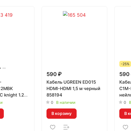
-25%
590 ₽
590
-
Кабель UGREEN ED015
Кабе
12MBK
HDMI-HDMI 1,5 м черный
C1M-
 knight 1.2м
858194
нейло
960
4084
ии
0
В наличии
0
В
В корзину
В к