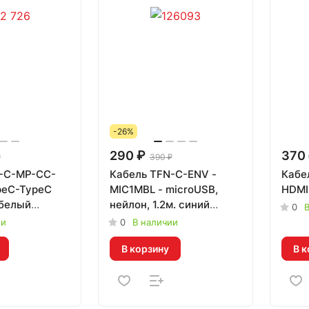
-26%
290 ₽
370
₽
390 ₽
-C-MP-CC-
Кабель TFN-С-ENV -
Кабел
peC-TypeC
MIC1MBL - microUSB,
HDMI
 белый
нейлон, 1.2м. синий
0
В
408294
ии
0
В наличии
В корзину
В к