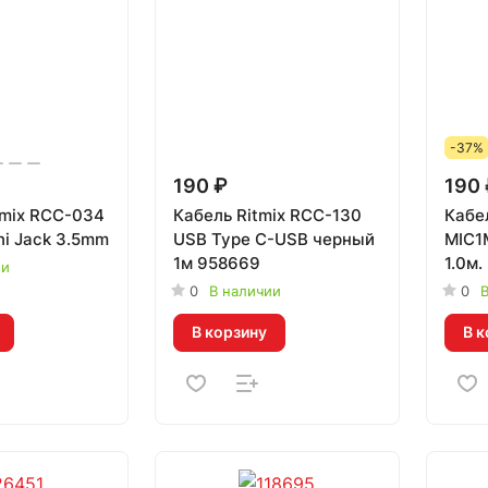
-37%
190 ₽
190 
tmix RCC-034
Кабель Ritmix RCC-130
Кабе
ni Jack 3.5mm
USB Type C-USB черный
MIC1
1м 958669
1.0м.
ии
1122
0
В наличии
0
В
В корзину
В к