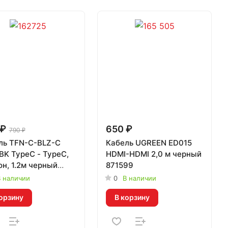
 ₽
650 ₽
790 ₽
ль TFN-C-BLZ-C
Кабель UGREEN ED015
BK TypeC - TypeC,
HDMI-HDMI 2,0 м черный
н, 1.2м черный
871599
78
 наличии
0
В наличии
орзину
В корзину