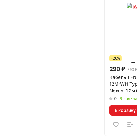
-26%
290 ₽
390 
Кабель TFN
12M-WH Ty
Nexus, 1,2м
444472
0
В налич
В корзину