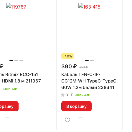
-40%
 ₽
390 ₽
650 ₽
ь Ritmix RCC-151
Кабель TFN-C-IP-
-HDMI 1,8 м 211967
CC12M-WH TypeC-TypeC
60W 1.2м белый 238641
 наличии
0
В наличии
орзину
В корзину