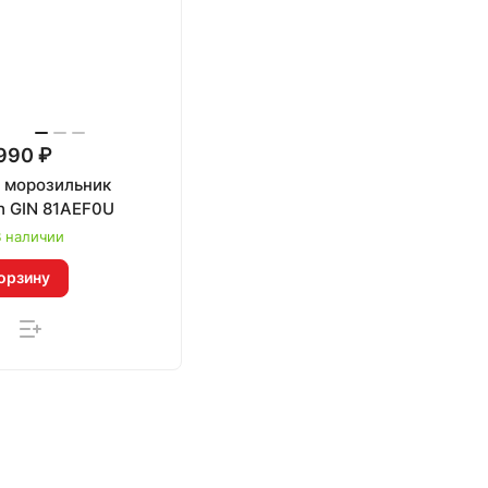
990 ₽
. морозильник
h GIN 81AEF0U
 наличии
орзину