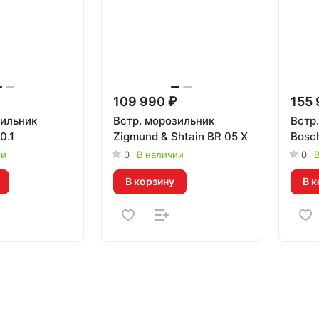
109 990 ₽
155 
зильник
Встр. морозильник
Встр
0.1
Zigmund & Shtain BR 05 X
Bosc
ии
0
В наличии
0
В
В корзину
В к