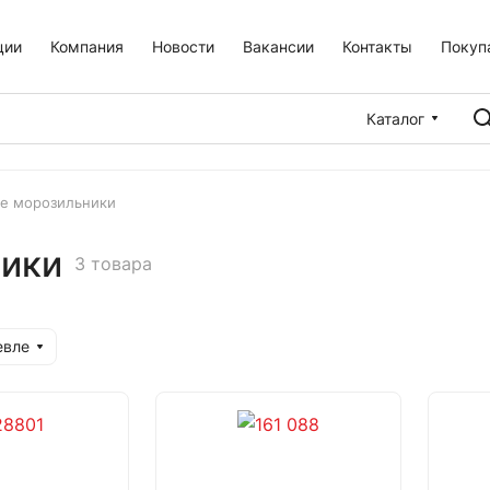
ции
Компания
Новости
Вакансии
Контакты
Покуп
Каталог
е морозильники
ники
3 товара
евле