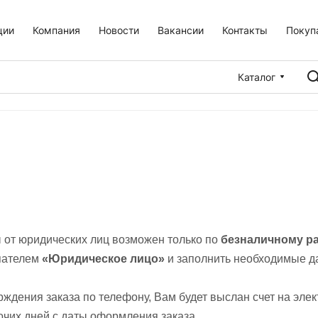
ции
Компания
Новости
Вакансии
Контакты
Покуп
Каталог
 от юридических лиц возможен только по
безналичному р
пателем
«Юридическое лицо»
и заполнить необходимые д
ждения заказа по телефону, Вам будет выслан счет на элек
очих дней с даты оформления заказа.