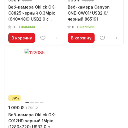
890 ₽
1 290 ₽
Веб-камера Oklick OK-
Веб-камера Canyon
C8825 черный 0.3Mpix
CNE-CWC1/ USB2.0/
(640x480) USB2.0 с
черный 865191
микрофоном 806371
0
0
В наличии
В наличии
В корзину
В корзину
-39%
1 090 ₽
1 790 ₽
Веб-камера Oklick OK-
C012HD черный 1Mpix
(1280x720) USB2.0 с