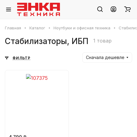
Главная
Каталог
Ноутбуки и офисная техника
Стабили
Стабилизаторы, ИБП
1 товар
Сначала дешевле
ФИЛЬТР
4 790 ₽