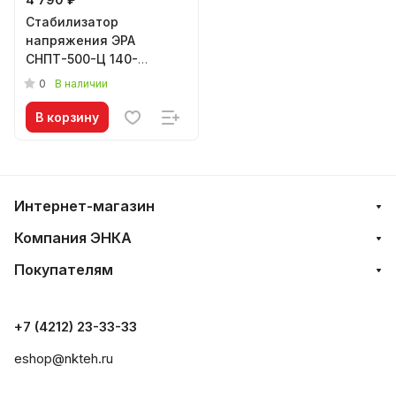
Стабилизатор
напряжения ЭРА
СНПТ-500-Ц 140-
260В/220/В, 500ВА
0
В наличии
переносной/ 4748
В корзину
Интернет-магазин
Компания ЭНКА
Покупателям
+7 (4212) 23-33-33
eshop@nkteh.ru