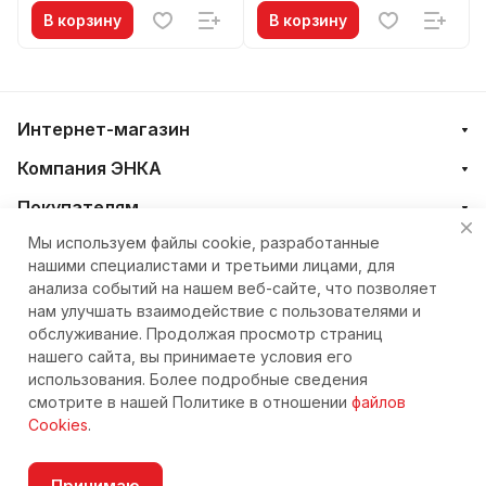
В корзину
В корзину
Интернет-магазин
Компания ЭНКА
Покупателям
Мы используем файлы cookie, разработанные
нашими специалистами и третьими лицами, для
+7 (4212) 23-33-33
анализа событий на нашем веб-сайте, что позволяет
нам улучшать взаимодействие с пользователями и
eshop@nkteh.ru
обслуживание. Продолжая просмотр страниц
нашего сайта, вы принимаете условия его
использования. Более подробные сведения
© 2026 Интернет-магазин ЭНКА техника
смотрите в нашей Политике в отношении
файлов
Cookies
.
Принимаю