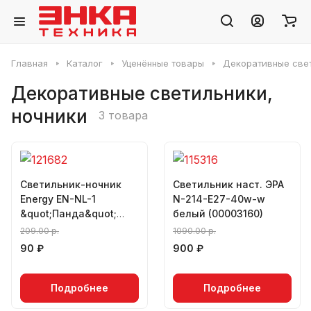
Главная
Каталог
Уценённые товары
Декоративные свет
Декоративные светильники,
ночники
3 товара
Светильник-ночник
Светильник наст. ЭРА
Energy EN-NL-1
N-214-E27-40w-w
&quot;Панда&quot;
белый (00003160)
(00003158)
209.00 р.
1090.00 р.
90 ₽
900 ₽
Подробнее
Подробнее