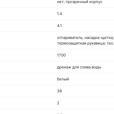
нет; прозрачный корпус
1.4
4.1
отпариватель; насадка-щетка;
термозащитная рукавица; тех
1700
дренаж для слива воды
белый
38
2