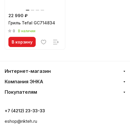
22 990 ₽
Гриль Tefal GC714834
0
В наличии
В корзину
Интернет-магазин
Компания ЭНКА
Покупателям
Мы используем файлы cookie, разработанные
нашими специалистами и третьими лицами, для
+7 (4212) 23-33-33
анализа событий на нашем веб-сайте, что позволяет
нам улучшать взаимодействие с пользователями и
eshop@nkteh.ru
обслуживание. Продолжая просмотр страниц