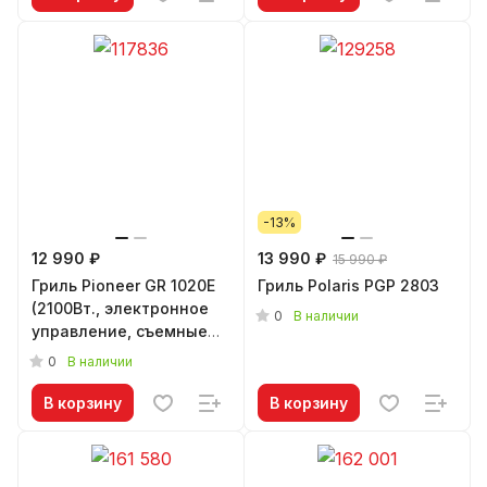
-13%
12 990 ₽
13 990 ₽
15 990 ₽
Гриль Pioneer GR 1020E
Гриль Polaris PGP 2803
(2100Вт., электронное
0
В наличии
управление, съемные
панели)
0
В наличии
В корзину
В корзину