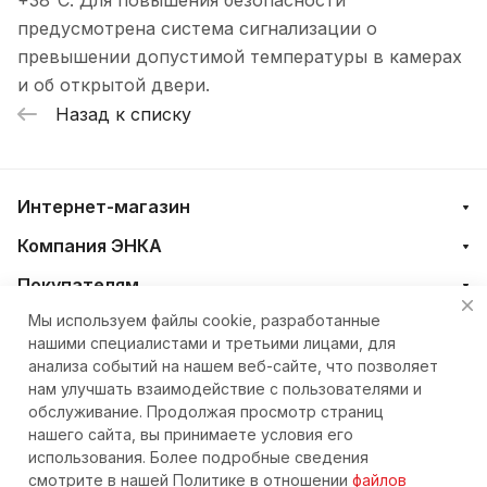
+38°C. Для повышения безопасности
предусмотрена система сигнализации о
превышении допустимой температуры в камерах
и об открытой двери.
Назад к списку
Интернет-магазин
Компания ЭНКА
Покупателям
Мы используем файлы cookie, разработанные
нашими специалистами и третьими лицами, для
+7 (4212) 23-33-33
анализа событий на нашем веб-сайте, что позволяет
нам улучшать взаимодействие с пользователями и
eshop@nkteh.ru
обслуживание. Продолжая просмотр страниц
нашего сайта, вы принимаете условия его
использования. Более подробные сведения
© 2026 Интернет-магазин ЭНКА техника
смотрите в нашей Политике в отношении
файлов