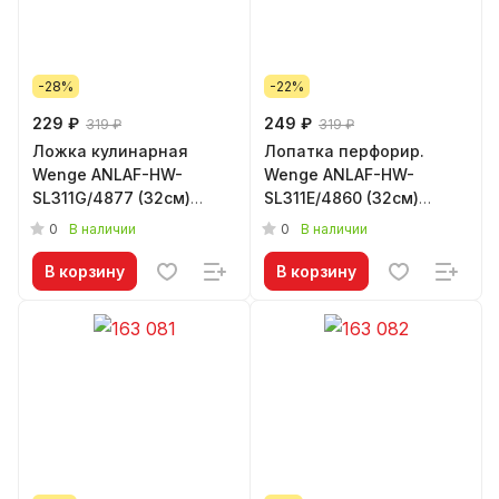
-28%
-22%
229 ₽
249 ₽
319 ₽
319 ₽
Ложка кулинарная
Лопатка перфорир.
Wenge ANLAF-HW-
Wenge ANLAF-HW-
SL311G/4877 (32см)
SL311Е/4860 (32см)
силикон/дерево
силикон/дерево
0
0
В наличии
В наличии
В корзину
В корзину