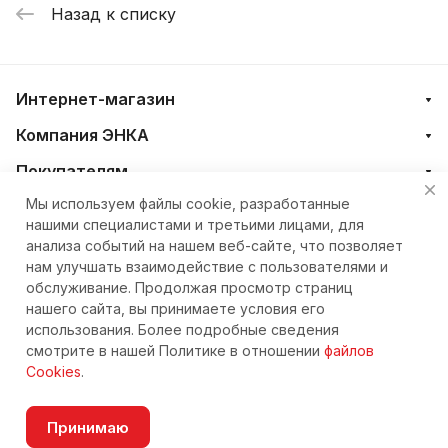
Назад к списку
Интернет-магазин
Компания ЭНКА
Покупателям
Мы используем файлы cookie, разработанные
нашими специалистами и третьими лицами, для
+7 (4212) 23-33-33
анализа событий на нашем веб-сайте, что позволяет
нам улучшать взаимодействие с пользователями и
eshop@nkteh.ru
обслуживание. Продолжая просмотр страниц
нашего сайта, вы принимаете условия его
использования. Более подробные сведения
© 2026 Интернет-магазин ЭНКА техника
смотрите в нашей Политике в отношении
файлов
Cookies
.
Принимаю
Согласие на обработку персональных данных