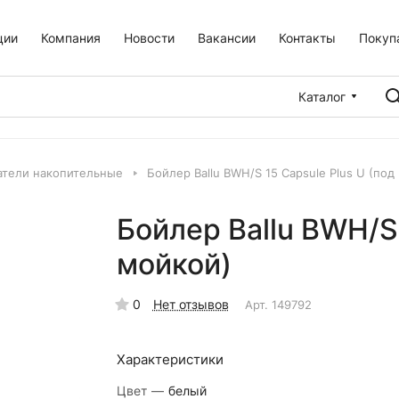
ции
Компания
Новости
Вакансии
Контакты
Покуп
Каталог
атели накопительные
Бойлер Ballu BWH/S 15 Capsule Plus U (под
Бойлер Ballu BWH/S 
мойкой)
0
Нет отзывов
Арт.
149792
Характеристики
Цвет
—
белый