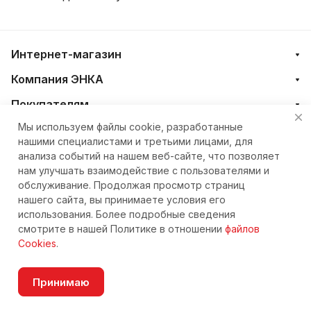
Интернет-магазин
Компания ЭНКА
Покупателям
Мы используем файлы cookie, разработанные
нашими специалистами и третьими лицами, для
+7 (4212) 23-33-33
анализа событий на нашем веб-сайте, что позволяет
нам улучшать взаимодействие с пользователями и
eshop@nkteh.ru
обслуживание. Продолжая просмотр страниц
нашего сайта, вы принимаете условия его
использования. Более подробные сведения
© 2026 Интернет-магазин ЭНКА техника
смотрите в нашей Политике в отношении
файлов
Cookies
.
Принимаю
Согласие на обработку персональных данных
Под заказ