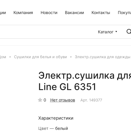
ции
Компания
Новости
Вакансии
Контакты
Покуп
Каталог
Дом
Сушилки для белья и обуви
Электр.сушилка для одежды и
Электр.сушилка для
Line GL 6351
0
Нет отзывов
Арт.
149377
Характеристики
Цвет
—
белый