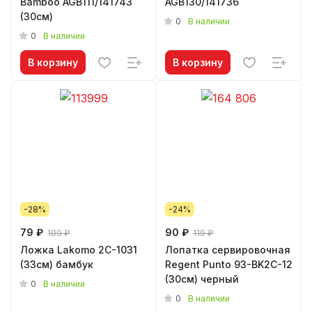
Bamboo AGB111/141743
AGB130/141736
(30см)
0
В наличии
0
В наличии
В корзину
В корзину
-28%
-24%
79 ₽
90 ₽
109 ₽
119 ₽
Ложка Lakomo 2C-1031
Лопатка сервировочная
(33см) бамбук
Regent Punto 93-BK2C-12
(30см) черный
0
В наличии
0
В наличии