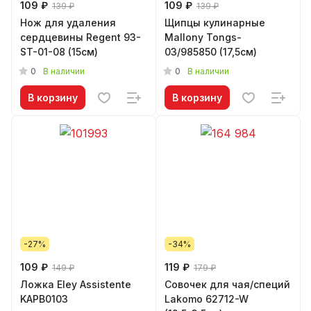
109 ₽
109 ₽
139 ₽
139 ₽
Нож для удаления
Щипцы кулинарные
сердцевины Regent 93-
Mallony Tongs-
ST-01-08 (15см)
03/985850 (17,5см)
0
0
В наличии
В наличии
В корзину
В корзину
-27%
-34%
109 ₽
119 ₽
149 ₽
179 ₽
Ложка Eley Assistente
Совочек для чая/специй
KAPB0103
Lakomo 62712-W