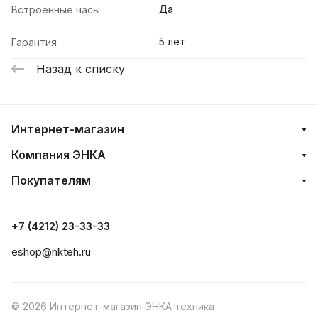
Да
Встроенные часы
5 лет
Гарантия
Назад к списку
Интернет-магазин
Компания ЭНКА
Покупателям
Мы используем файлы cookie, разработанные
нашими специалистами и третьими лицами, для
+7 (4212) 23-33-33
анализа событий на нашем веб-сайте, что позволяет
нам улучшать взаимодействие с пользователями и
eshop@nkteh.ru
обслуживание. Продолжая просмотр страниц
нашего сайта, вы принимаете условия его
использования. Более подробные сведения
© 2026 Интернет-магазин ЭНКА техника
смотрите в нашей Политике в отношении
файлов