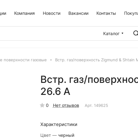
ции
Компания
Новости
Вакансии
Контакты
Покуп
Каталог
е поверхности газовые
Встр. газ/поверхность Zigmund & Shtain 
Встр. газ/поверхно
26.6 A
0
Нет отзывов
Арт.
149625
Характеристики
Цвет
—
черный