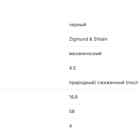
черный
Zigmund & Shtain
механический
4.5
природный/ сжиженный (после
16.8
58
4