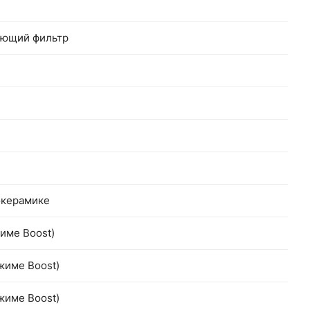
ающий фильтр
окерамике
жиме Boost)
жиме Boost)
жиме Boost)