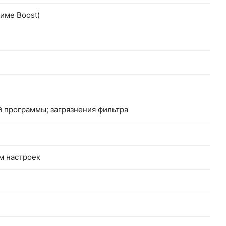
жиме Boost)
й программы; загрязнения фильтра
м настроек