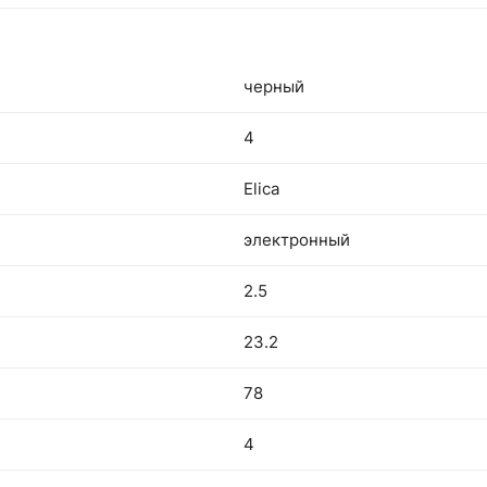
черный
4
Elica
электронный
2.5
23.2
78
4