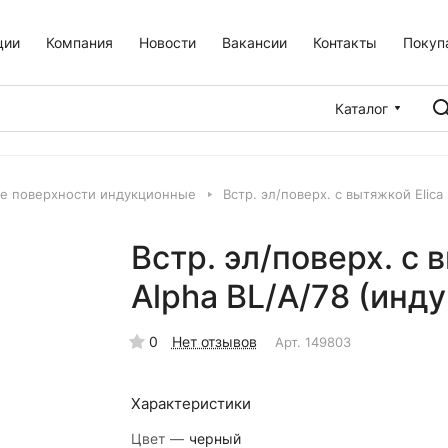
ции
Компания
Новости
Вакансии
Контакты
Покуп
Каталог
е поверхности индукционные
Встр. эл/поверх. с вытяжкой Elica 
Встр. эл/поверх. с в
Alpha BL/A/78 (инду
0
Нет отзывов
Арт.
149803
Характеристики
Цвет
—
черный