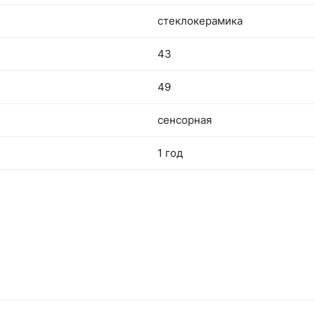
стеклокерамика
43
49
сенсорная
1 год