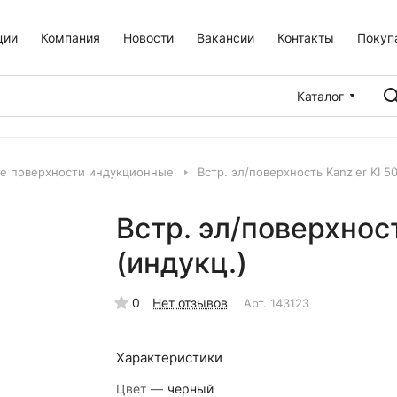
ции
Компания
Новости
Вакансии
Контакты
Покуп
Каталог
е поверхности индукционные
Встр. эл/поверхность Kanzler KI 50
Встр. эл/поверхност
(индукц.)
0
Нет отзывов
Арт.
143123
Характеристики
Цвет
—
черный