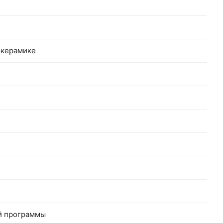
окерамике
ой программы