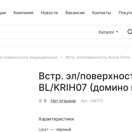
ции
Компания
Новости
Вакансии
Контакты
Покуп
Каталог
е поверхности индукционные
Встр. эл/поверхность Krona Forte
Встр. эл/поверхност
BL/KRIH07 (домино 
0
Нет отзывов
Арт.
144775
Характеристики
Цвет
—
черный