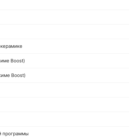
окерамике
жиме Boost)
жиме Boost)
ой программы