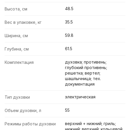
48.5
Высота, см
35.5
Вес в упаковке, кг
59.8
Ширина, см
61.5
Глубина, см
духовка; противень;
Комплектация
глубокий противень;
решетка; вертел;
шашлычница; тех.
документация
электрическая
Тип духовки
55
Объем духовки, л
верхний + нижний; гриль;
Режимы работы духовки
нижний; верхний; кольцевой