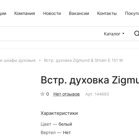
ции
Компания
Новости
Вакансии
Контакты
Покуп
Каталог
е шкафы духовые
Встр. духовка Zigmund & Shtain E 151 W
Встр. духовка Zigmu
0
Нет отзывов
Арт.
144693
Характеристики
Цвет
—
белый
Вертел
—
Нет