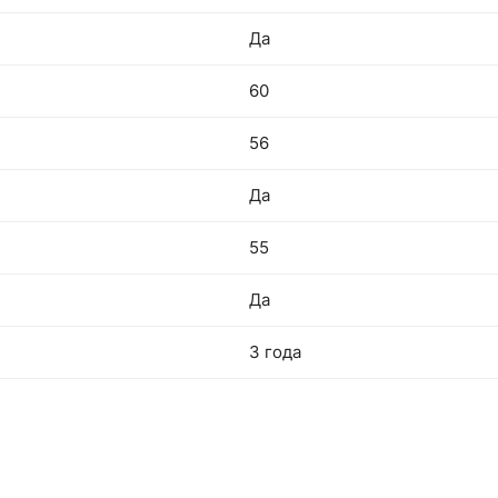
Да
60
56
Да
55
Да
3 года